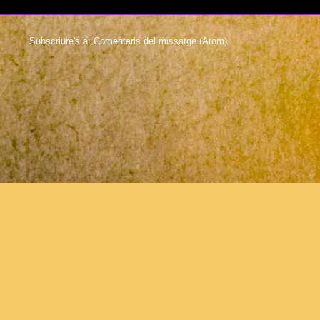
Subscriure's a:
Comentaris del missatge (Atom)