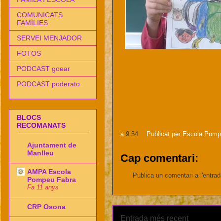
COMUNICATS
FAMÍLIES
SERVEI MENJADOR
FOTOS
PODCAST goear
PODCAST poderato
BLOCS
RECOMANATS
a
9:54
Publicat per
Escola Pomp
Ajuntament de
Manlleu
Cap comentari:
AMPA Escola
Publica un comentari a l'entra
Pompeu Fabra
Fa 11 anys
CRP Osona
Entrada més recent