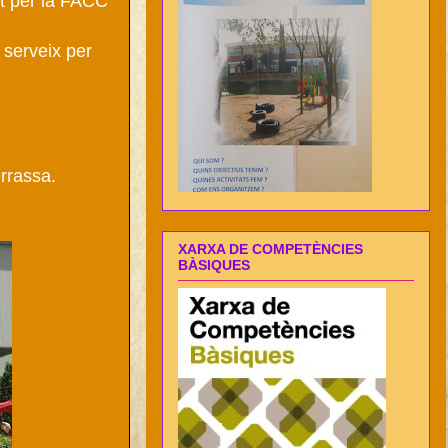
at per la FACC
 serveix per
errassa.
XARXA DE COMPETÈNCIES
BÀSIQUES