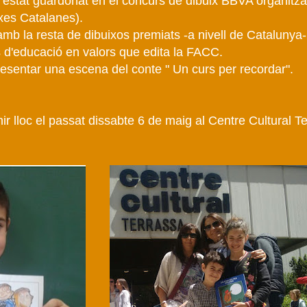
a estat guardonat en el concurs de dibuix BBVA organitz
xes Catalanes).
amb la resta de dibuixos premiats -a nivell de Catalunya-
tes d'educació en valors que edita la FACC.
presentar una escena del conte " Un curs per recordar".
nir lloc el passat dissabte 6 de maig al Centre Cultural T