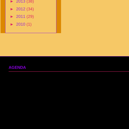
►
2013
(38)
►
2012
(34)
►
2011
(29)
►
2010
(1)
AGENDA