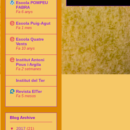
Escola POMPEU
FABRA
Fa 6 anys
Escola Puig-Agut
Fa 1 mes
Escola Quatre
Vents
Fa 10 anys
Institut Antoni
Pous i Argila
Fa 2 setmanes
Institut del Ter
Revista ElTer
Fa 5 mesos
Blog Archive
▼
2017
(21)