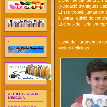
L'Oriol Garciá, de 1rC, h
(Fundació d'Antigues Cai
El seu treball, juntament 
il.lustrar l'edició de con
El dibuix de l'Oriol va re
.
L'acte de lliurament va te
Moltes Felicitats
ALTRES BLOCS DE
L'ESCOLA
FAMÍLA I ESCOLA