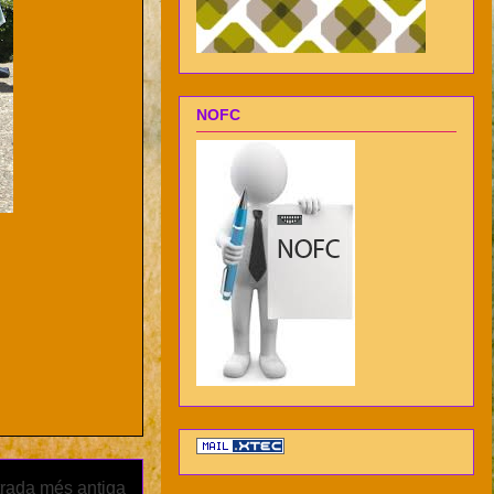
NOFC
rada més antiga