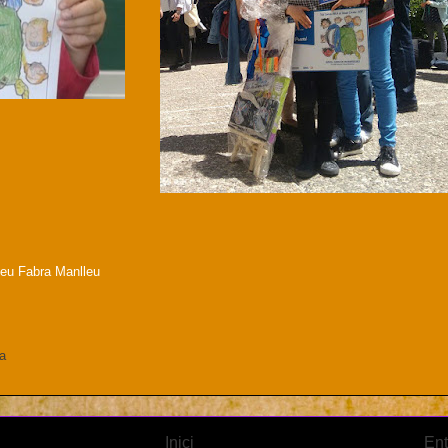
eu Fabra Manlleu
da
Inici
Ent