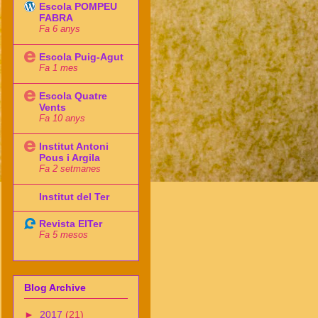
Escola POMPEU
FABRA
Fa 6 anys
Escola Puig-Agut
Fa 1 mes
Escola Quatre
Vents
Fa 10 anys
Institut Antoni
Pous i Argila
Fa 2 setmanes
Institut del Ter
Revista ElTer
Fa 5 mesos
Blog Archive
►
2017
(21)