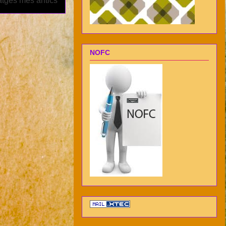
tges més antics
NOFC