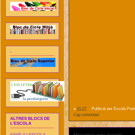
.
a
21:27
Publicat per
Escola Pom
Cap comentari:
ALTRES BLOCS DE
L'ESCOLA
FAMÍLA I ESCOLA