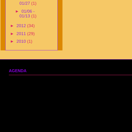
01/27
(1)
►
01/06 -
01/13
(1)
►
2012
(34)
►
2011
(29)
►
2010
(1)
AGENDA