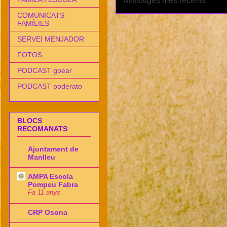
Missatges més recents
COMUNICATS
FAMÍLIES
SERVEI MENJADOR
FOTOS
PODCAST goear
PODCAST poderato
BLOCS
RECOMANATS
Ajuntament de
Manlleu
AMPA Escola
Pompeu Fabra
Fa 11 anys
CRP Osona