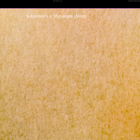
Inici
Missa
Subscriure's a:
Missatges (Atom)