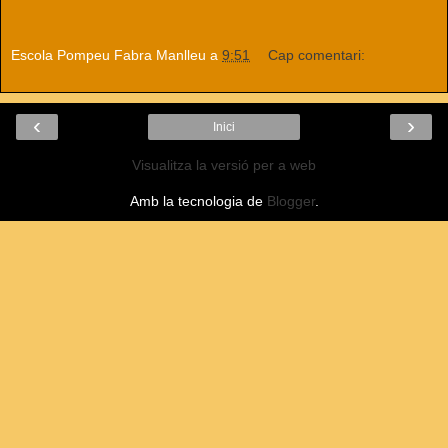
Escola Pompeu Fabra Manlleu
a
9:51
Cap comentari:
‹
›
Inici
Visualitza la versió per a web
Amb la tecnologia de
Blogger
.