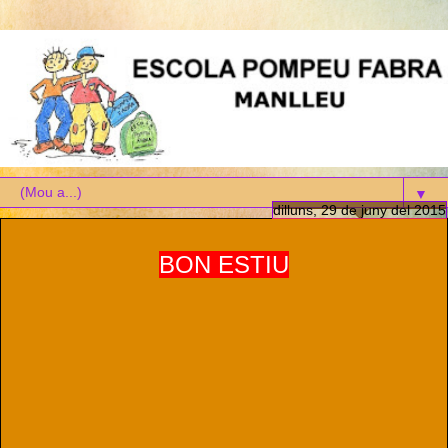
▼
dilluns, 29 de juny del 2015
BON ESTIU