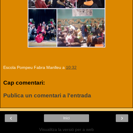
Escola Pompeu Fabra Manlleu
a
10:32
Cap comentari:
Publica un comentari a l'entrada
‹
›
Inici
Visualitza la versió per a web