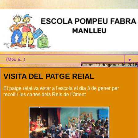
▼
dilluns, 11 de gener del 2016
VISITA DEL PATGE REIAL
El patge reial va estar a l'escola el dia 3 de gener per
recollir les cartes dels Reis de l'Orient