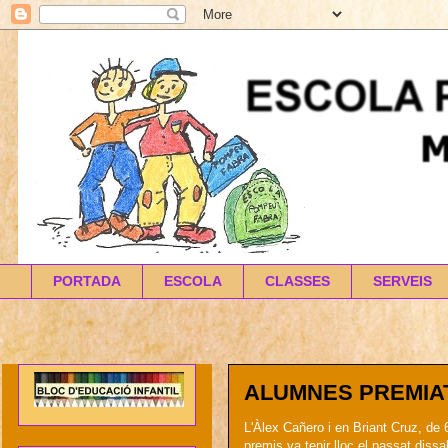
PORTADA
ESCOLA
CLASSES
SERVEIS
ALUMNES PREMIAT
L'Àlex Cañero i en Briant Cruz, de 
premis va tenir lloc el passat dis