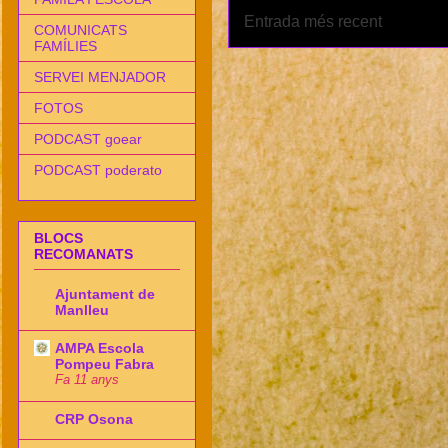
Entrada més recent
COMUNICATS
FAMÍLIES
SERVEI MENJADOR
FOTOS
PODCAST goear
PODCAST poderato
BLOCS
RECOMANATS
Ajuntament de
Manlleu
AMPA Escola
Pompeu Fabra
Fa 11 anys
CRP Osona