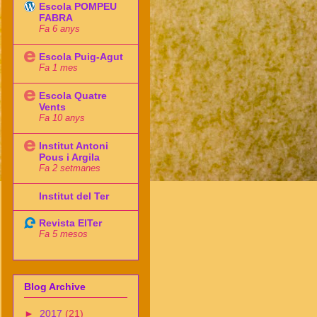
Escola POMPEU
FABRA
Fa 6 anys
Escola Puig-Agut
Fa 1 mes
Escola Quatre
Vents
Fa 10 anys
Institut Antoni
Pous i Argila
Fa 2 setmanes
Institut del Ter
Revista ElTer
Fa 5 mesos
Blog Archive
►
2017
(21)