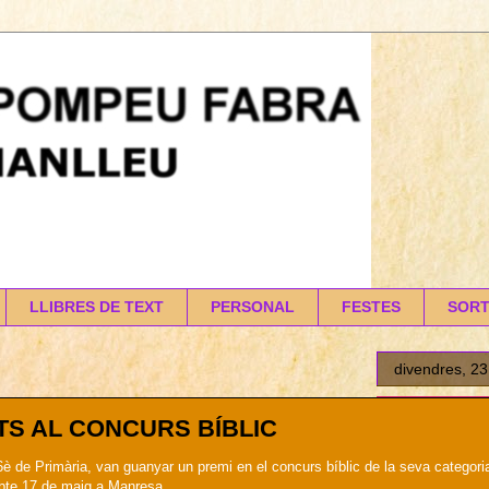
LLIBRES DE TEXT
PERSONAL
FESTES
SORT
divendres, 23
S AL CONCURS BÍBLIC
6è de Primària, van guanyar un premi en el concurs bíblic de la seva categoria
sabte 17 de maig a Manresa.