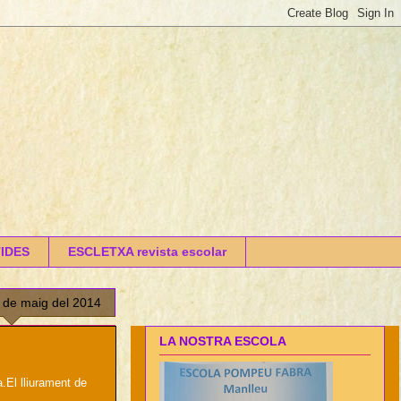
IDES
ESCLETXA revista escolar
 de maig del 2014
LA NOSTRA ESCOLA
.El lliurament de