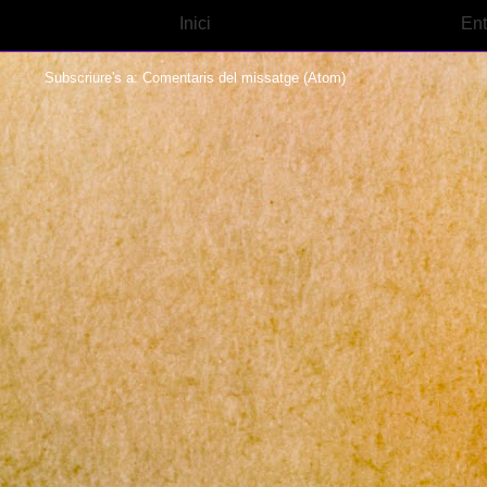
Inici
Ent
Subscriure's a:
Comentaris del missatge (Atom)