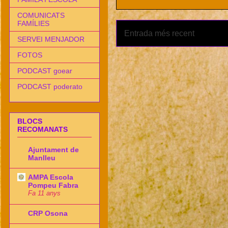
COMUNICATS
FAMÍLIES
Entrada més recent
SERVEI MENJADOR
FOTOS
PODCAST goear
PODCAST poderato
BLOCS
RECOMANATS
Ajuntament de
Manlleu
AMPA Escola
Pompeu Fabra
Fa 11 anys
CRP Osona