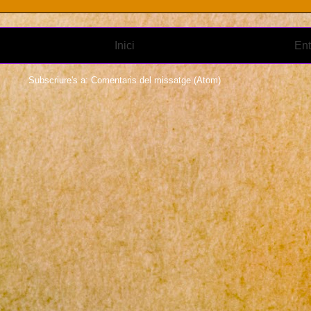
Inici
Ent
Subscriure's a:
Comentaris del missatge (Atom)