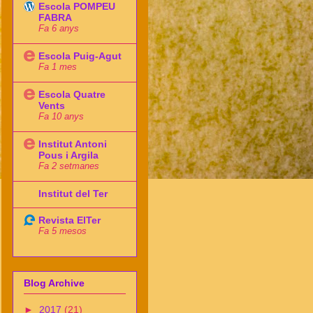
Escola POMPEU
FABRA
Fa 6 anys
Escola Puig-Agut
Fa 1 mes
Escola Quatre
Vents
Fa 10 anys
Institut Antoni
Pous i Argila
Fa 2 setmanes
Institut del Ter
Revista ElTer
Fa 5 mesos
Blog Archive
►
2017
(21)