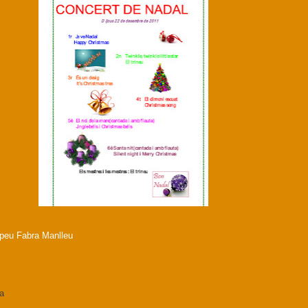
peu Fabra Manlleu
da