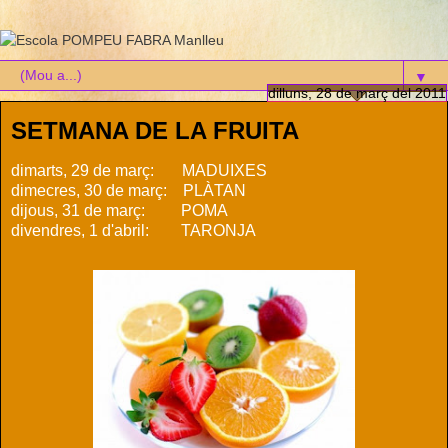
▼
dilluns, 28 de març del 2011
SETMANA DE LA FRUITA
dimarts, 29 de març: MADUIXES
dimecres, 30 de març: PLÀTAN
dijous, 31 de març: POMA
divendres, 1 d'abril: TARONJA