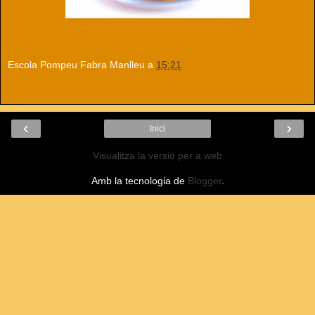
Escola Pompeu Fabra Manlleu
a
15:21
‹
›
Inici
Visualitza la versió per a web
Amb la tecnologia de
Blogger
.